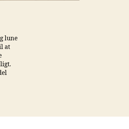
og lune
l at
e
igt.
del