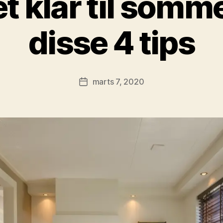
t klar til som
disse 4 tips
A
f
a
Indlægsforfatter
marts 7, 2020
d
Indlægsdato
m
in