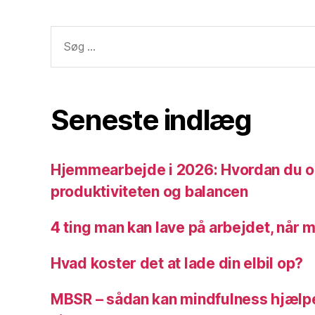
t
Søg
-
efter:
s
e
lv
,
Seneste indlæg
H
o
v
Hjemmearbejde i 2026: Hvordan du o
e
d
produktiviteten og balancen
r
e
4 ting man kan lave på arbejdet, når 
n
g
Hvad koster det at lade din elbil op?
ø
ri
MBSR – sådan kan mindfulness hjælpe 
n